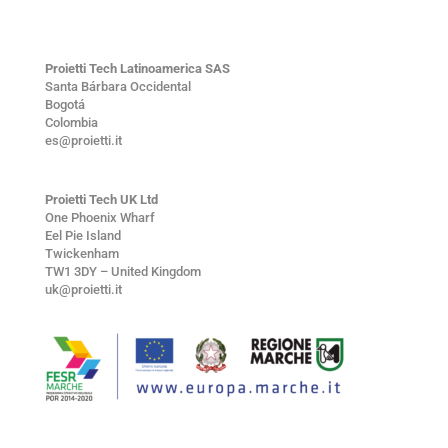
Proietti Tech Latinoamerica SAS
Santa Bárbara Occidental
Bogotá
Colombia
es@proietti.it
Proietti Tech UK Ltd
One Phoenix Wharf
Eel Pie Island
Twickenham
TW1 3DY – United Kingdom
uk@proietti.it