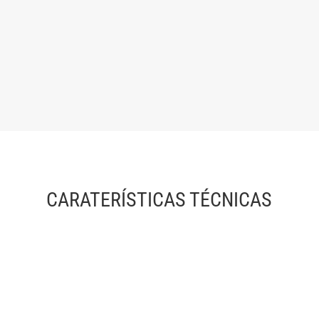
Puede utilizarse como terminal portátil, montado en la
pared o instalado en torniquetes, para control de
accesos, gestión de presencias y control de actividades
itinerantes.
CARATERÍSTICAS TÉCNICAS
MICROPROCESADOR
NXP LPC1768 Core ARM Cortex M3 – 100
MHz.