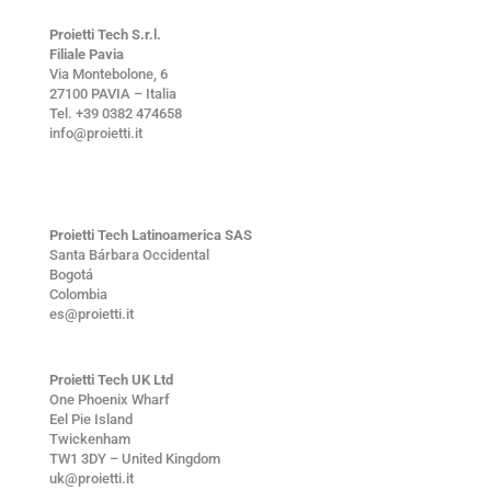
Proietti Tech S.r.l.
Filiale Pavia
Via Montebolone, 6
27100 PAVIA – Italia
Tel. +39 0382 474658
info@proietti.it
Proietti Tech Latinoamerica SAS
Santa Bárbara Occidental
Bogotá
Colombia
es@proietti.it
Proietti Tech UK Ltd
One Phoenix Wharf
Eel Pie Island
Twickenham
TW1 3DY – United Kingdom
uk@proietti.it