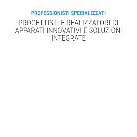
PROFESSIONISTI SPECIALIZZATI
PROGETTISTI E REALIZZATORI DI
APPARATI INNOVATIVI E SOLUZIONI
INTEGRATE
pluriennale esperienza
migliaia di installazioni
disparati settori
al vertice
dei mercati di riferimento
attenzione alle esigenze dei clienti
evoluzione tecnologica