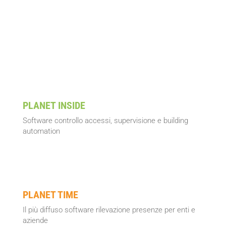
creazione di soluzioni innovative
modulari
scalabili
PLANET INSIDE
Software controllo accessi, supervisione e building
automation
PLANET TIME
Il più diffuso software rilevazione presenze per enti e
aziende